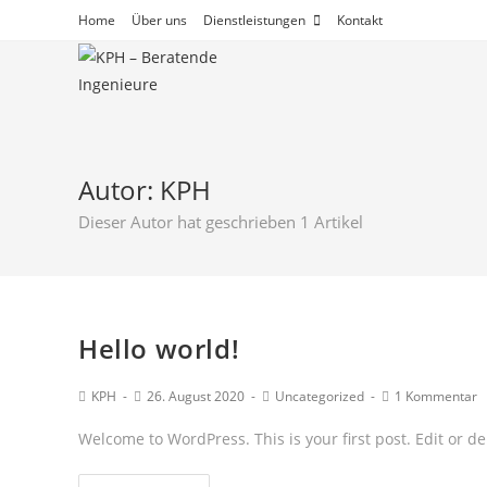
Zum
Home
Über uns
Dienstleistungen
Kontakt
Inhalt
springen
Autor:
KPH
Dieser Autor hat geschrieben 1 Artikel
Hello world!
Beitrags-
Beitrag
Beitrags-
Beitrags-
KPH
26. August 2020
Uncategorized
1 Kommentar
Autor:
veröffentlicht:
Kategorie:
Kommentare:
Welcome to WordPress. This is your first post. Edit or dele
Hello