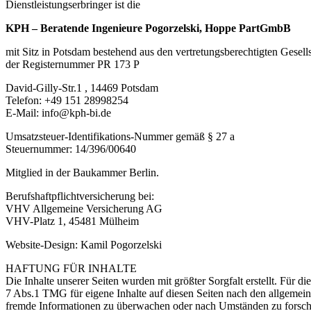
Dienstleistungserbringer ist die
KPH – Beratende Ingenieure Pogorzelski, Hoppe PartGmbB
mit Sitz in Potsdam bestehend aus den vertretungsberechtigten Gesell
der Registernummer PR 173 P
David-Gilly-Str.1 , 14469 Potsdam
Telefon: +49 151 28998254
E-Mail: info@kph-bi.de
Umsatzsteuer-Identifikations-Nummer gemäß § 27 a
Steuernummer: 14/396/00640
Mitglied in der Baukammer Berlin.
Berufshaftpflichtversicherung bei:
VHV Allgemeine Versicherung AG
VHV-Platz 1, 45481 Mülheim
Website-Design: Kamil Pogorzelski
HAFTUNG FÜR INHALTE
Die Inhalte unserer Seiten wurden mit größter Sorgfalt erstellt. Für 
7 Abs.1 TMG für eigene Inhalte auf diesen Seiten nach den allgemeine
fremde Informationen zu überwachen oder nach Umständen zu forschen